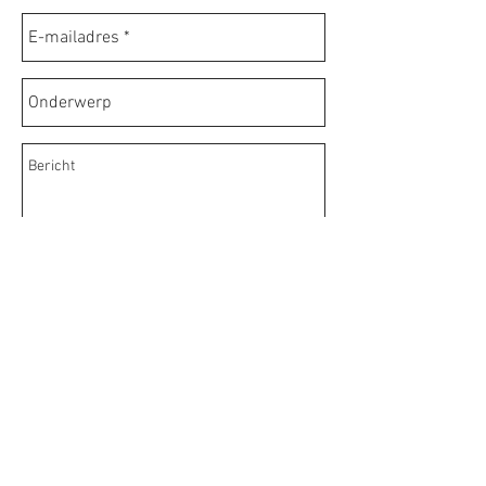
Send
ir. wim de smedt
ir. jef van gastel